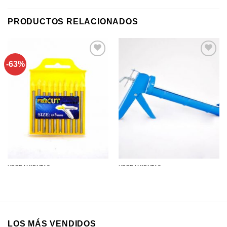
PRODUCTOS RELACIONADOS
-63%
Añadir a
Añadir a
favoritos
favoritos
HERRAMIENTAS
HERRAMIENTAS
Mechas para Cortar Vidrio y
Pistola para Fastix
Mármol Set x 5Mm
LOS MÁS VENDIDOS