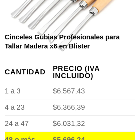
Cinceles Gubias Profesionales para
Tallar Madera x6 en Blister
PRECIO (IVA
CANTIDAD
INCLUIDO)
1 a 3
$6.567,43
4 a 23
$6.366,39
24 a 47
$6.031,32
48 o más
$5.696,24