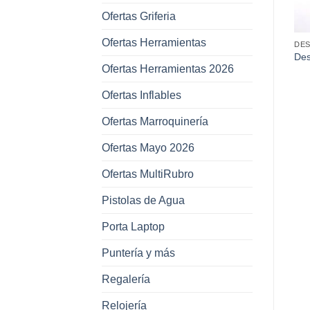
Ofertas Griferia
Ofertas Herramientas
HERRAMIENTAS
HERRAMIENTAS
DE
 y
Des
Llaves Tork Chicas x 9 Pcs
Pistola para Fastix
Ofertas Herramientas 2026
x6 
Ofertas Inflables
Ofertas Marroquinería
Ofertas Mayo 2026
Ofertas MultiRubro
Pistolas de Agua
Porta Laptop
Puntería y más
Regalería
Relojería