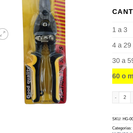
favoritos
CANT
1 a 3
4 a 29
30 a 5
60 o 
Tijera 10'
SKU:
HG-0
Categorías