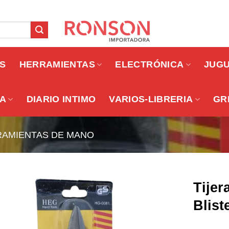
OS
HERRAMIENTAS
ELECTRÓNICA
JUG
A
DIARIO INTIMO
VARIOS-LIBRERIA
GR
AMIENTAS DE MANO
Tijer
Blist
Añadir a