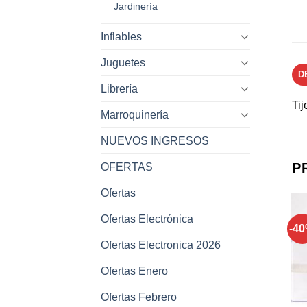
Jardinería
Inflables
Juguetes
D
Librería
Tij
Marroquinería
NUEVOS INGRESOS
P
OFERTAS
Ofertas
Ofertas Electrónica
-4
Ofertas Electronica 2026
Añadir a
Añadir a
favoritos
favoritos
Ofertas Enero
Ofertas Febrero