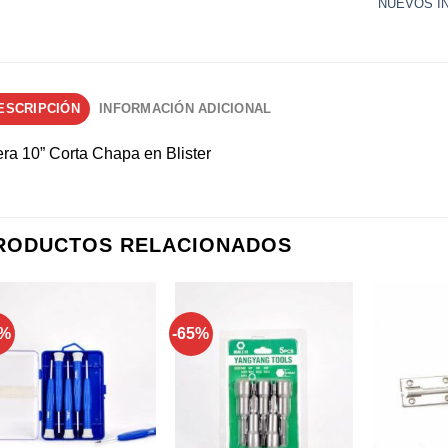
NUEVOS I
ESCRIPCIÓN
INFORMACIÓN ADICIONAL
era 10” Corta Chapa en Blister
RODUCTOS RELACIONADOS
0%
-65%
Añadir a
Añadir a
favoritos
favoritos