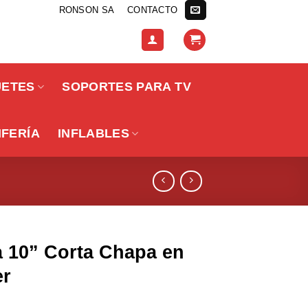
RONSON SA
CONTACTO
UETES
SOPORTES PARA TV
IFERÍA
INFLABLES
a 10” Corta Chapa en
er