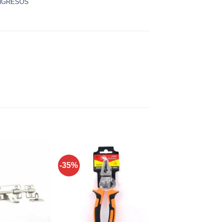
NGRESOS
-35%
Añadir a
Añadir a
favoritos
favoritos