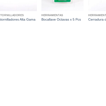
STORNILLADORES
HERRAMIENTAS
HERRAMIEN
tornilladores Alta Gama
Bocallave Octavas x 5 Pcs
Cerradura 
Pcs
8mm
Pasador Pu