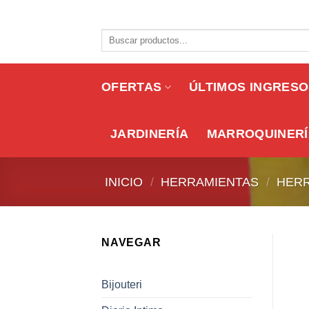
Skip
to
Buscar
content
por:
OFERTAS
ÚLTIMOS INGRES
JARDINERÍA
MARROQUINERÍ
INICIO
/
HERRAMIENTAS
/
HERR
NAVEGAR
Bijouteri