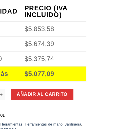
PRECIO (IVA
IDAD
INCLUIDO)
$5.853,58
$5.674,39
9
$5.375,74
más
$5.077,09
' Corta Chapa en Blister cantidad
AÑADIR AL CARRITO
081
:
Herramientas
,
Herramientas de mano
,
Jardinería
,