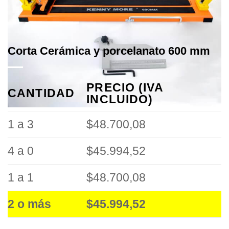
Corta Cerámica y porcelanato 600 mm
PRECIO (IVA
CANTIDAD
INCLUIDO)
1 a 3
$48.700,08
4 a 0
$45.994,52
1 a 1
$48.700,08
2 o más
$45.994,52