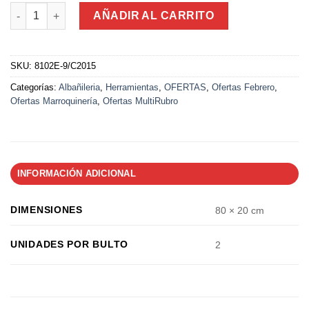
Corta Cerámica y porcelanato 600 mm cantidad
AÑADIR AL CARRITO
SKU:
8102E-9/C2015
Categorías:
Albañileria
,
Herramientas
,
OFERTAS
,
Ofertas Febrero
,
Ofertas Marroquinería
,
Ofertas MultiRubro
INFORMACIÓN ADICIONAL
DIMENSIONES
80 × 20 cm
UNIDADES POR BULTO
2