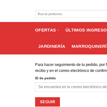
Skip
to
Buscar
content
por:
OFERTAS
ÚLTIMOS INGRES
JARDINERÍA
MARROQUINERÍ
Para hacer seguimiento de tu pedido, por f
recibo y en el correo electrónico de confi
ID de pedido
SEGUIR