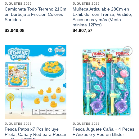
JUGUETES 2025
JUGUETES 2025
Camioneta Todo Terreno 21Cm
Muñeca Articulable 28Cm en
en Burbuja a Fricción Colores
Exhibidor con Trenza, Vestido,
Surtidos
Accesorios y más (Venta
minima 12Pcs)
$
3.949,08
$
4.807,57
Añadir a
Añadir a
favoritos
favoritos
JUGUETES 2025
JUGUETES 2025
Pesca Patos x7 Pcs Incluye
Pesca Juguete Caña + 4 Peces
Pileta, Caña y Red para Pescar
+ Anzuelo y Red en Blister