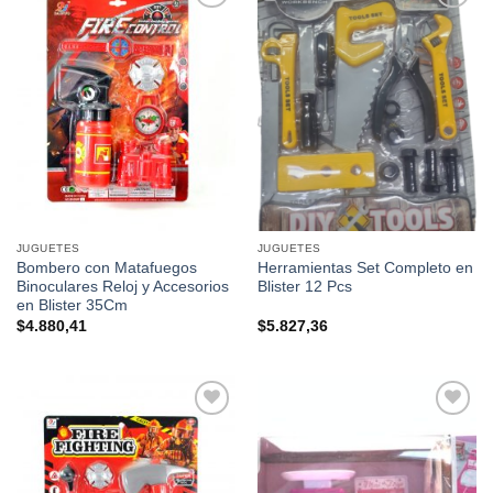
Añadir a
Añadir a
favoritos
favoritos
JUGUETES
JUGUETES
Bombero con Matafuegos
Herramientas Set Completo en
Binoculares Reloj y Accesorios
Blister 12 Pcs
en Blister 35Cm
$
4.880,41
$
5.827,36
Añadir a
Añadir a
favoritos
favoritos