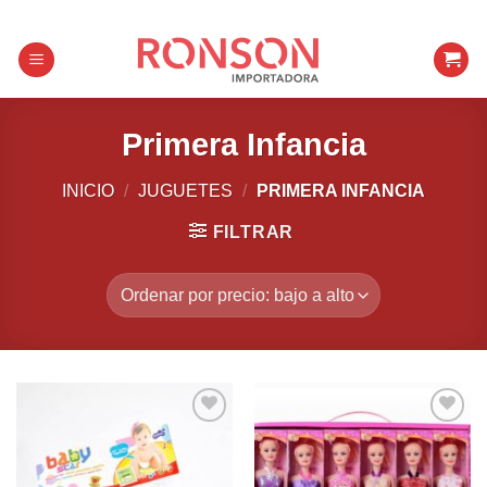
Skip
to
content
Primera Infancia
INICIO
/
JUGUETES
/
PRIMERA INFANCIA
FILTRAR
Añadir a
Añadir a