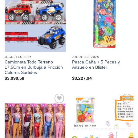
Añadir a
Añadir a
favoritos
favoritos
JUGUETES 2025
JUGUETES 2025
Camioneta Todo Terreno
Pesca Caña + 5 Peces y
17,5Cm en Burbuja a Fricción
Anzuelo en Blister
Colores Surtidos
$
3.090,58
$
3.227,94
Añadir a
Añadir a
favoritos
favoritos