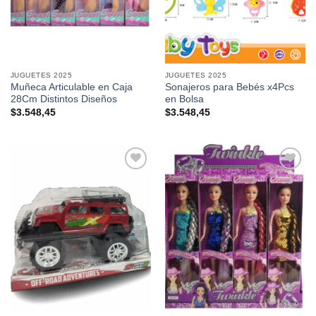
JUGUETES 2025
JUGUETES 2025
Muñeca Articulable en Caja
Sonajeros para Bebés x4Pcs
28Cm Distintos Diseños
en Bolsa
$
3.548,45
$
3.548,45
Añadir a
Añadir a
favoritos
favoritos