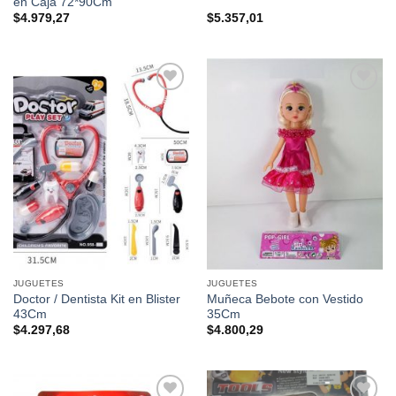
en Caja 72*90Cm
$
4.979,27
$
5.357,01
Añadir a
Añadir a
favoritos
favoritos
JUGUETES
JUGUETES
Doctor / Dentista Kit en Blister
Muñeca Bebote con Vestido
43Cm
35Cm
$
4.297,68
$
4.800,29