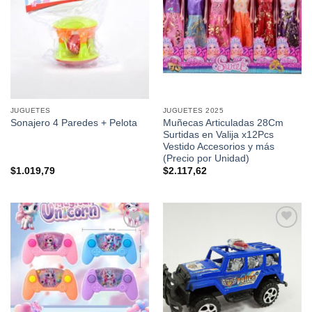
favoritos
favoritos
JUGUETES
JUGUETES 2025
Muñecas Articuladas 28Cm
Sonajero 4 Paredes + Pelota
Surtidas en Valija x12Pcs
Vestido Accesorios y más
(Precio por Unidad)
$
1.019,79
$
2.117,62
Añadir a
Añadir a
favoritos
favoritos