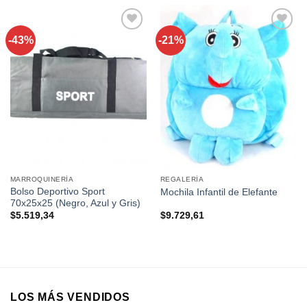
-43%
-21%
Añadir a
Añadir a
favoritos
favoritos
MARROQUINERÍA
REGALERÍA
Bolso Deportivo Sport
Mochila Infantil de Elefante
70x25x25 (Negro, Azul y Gris)
$
5.519,34
$
9.729,61
LOS MÁS VENDIDOS