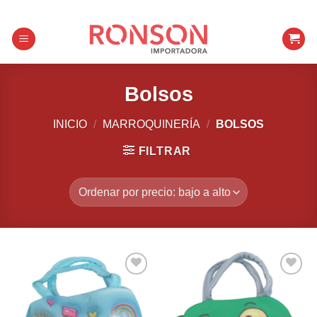
Skip
to
content
Bolsos
INICIO
/
MARROQUINERÍA
/
BOLSOS
FILTRAR
Añadir a
Añadir a