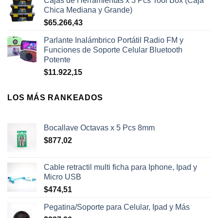
Cajas de Herramientas x 3 Pcs Tool Box (Caja
Chica Mediana y Grande)
$
65.266,43
Parlante Inalámbrico Portátil Radio FM y
Funciones de Soporte Celular Bluetooth
Potente
$
11.922,15
LOS MÁS RANKEADOS
Bocallave Octavas x 5 Pcs 8mm
$
877,02
Cable retractil multi ficha para Iphone, Ipad y
Micro USB
$
474,51
Pegatina/Soporte para Celular, Ipad y Más