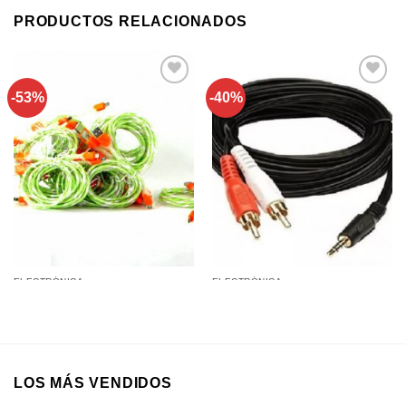
PRODUCTOS RELACIONADOS
-53%
-40%
Añadir a
Añadir a
favoritos
favoritos
ELECTRÓNICA
ELECTRÓNICA
Cable V8 con Luces (PRECIO
Cable AV 3 Mts (3 Cables:
POR UNIDAD) (UNIDAD DE
Negro Rojo Blanco)
VENTA 20Pcs)
LOS MÁS VENDIDOS