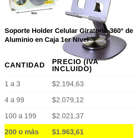
Soporte Holder Celular Giratorio 360° de
Aluminio en Caja 1er Nivel
PRECIO (IVA
CANTIDAD
INCLUIDO)
1 a 3
$2.194,63
4 a 99
$2.079,12
100 a 199
$2.021,37
200 o más
$1.963,61