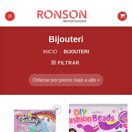
Skip
to
content
Bijouteri
INICIO
/
BIJOUTERI
FILTRAR
Añadir a
Añadir a