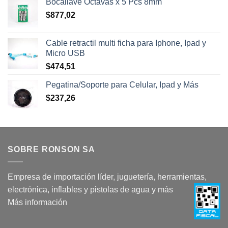
Bocallave Octavas x 5 Pcs 8mm
$
877,02
Cable retractil multi ficha para Iphone, Ipad y
Micro USB
$
474,51
Pegatina/Soporte para Celular, Ipad y Más
$
237,26
SOBRE RONSON SA
Empresa de importación líder, juguetería, herramientas,
electrónica, inflables y pistolas de agua y más
Más información