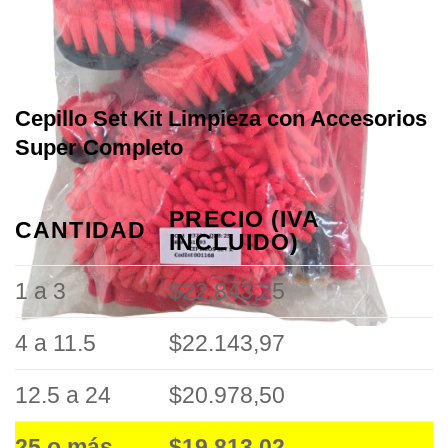
Cepillo Set Kit Limpieza con Accesorios
Super Completo
PRECIO (IVA
CANTIDAD
INCLUIDO)
1 a 3
$22.843,25
4 a 11.5
$22.143,97
12.5 a 24
$20.978,50
25 o más
$19.813,02