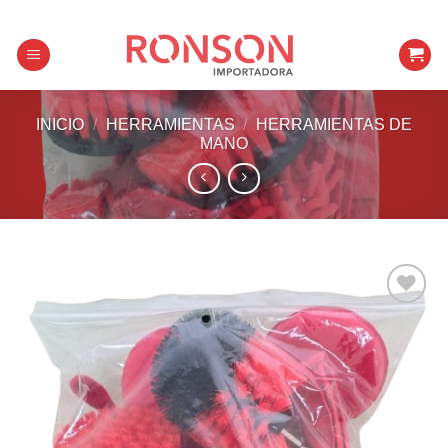
Skip
to
content
INICIO
/
HERRAMIENTAS
/
HERRAMIENTAS DE
MANO
Añadir a
favoritos