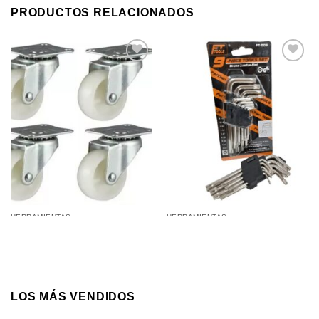
PRODUCTOS RELACIONADOS
Añadir a
Añadir a
favoritos
favoritos
HERRAMIENTAS
HERRAMIENTAS
Ruedas Set para Sillas x4Pcs
Llaves Tork Chicas x 9 Pcs
38mm en Blister
LOS MÁS VENDIDOS