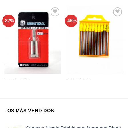
-22%
-46%
Añadir a
Añadir a
favoritos
favoritos
HERRAMIENTAS
HERRAMIENTAS
Mechas para Cortar Vidrio y
Mecha Copa para Vidrio 15Mm
Mármol Set 8Mm
LOS MÁS VENDIDOS