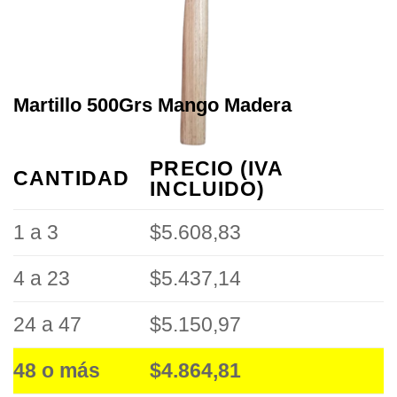
Martillo 500Grs Mango Madera
PRECIO (IVA
CANTIDAD
INCLUIDO)
1 a 3
$5.608,83
4 a 23
$5.437,14
24 a 47
$5.150,97
48 o más
$4.864,81