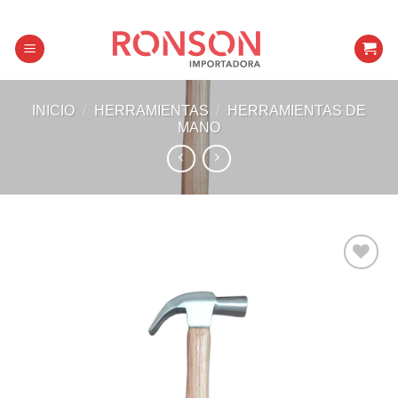
Skip
to
content
INICIO
/
HERRAMIENTAS
/
HERRAMIENTAS DE
MANO
Añadir a
favoritos