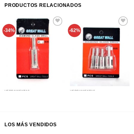
PRODUCTOS RELACIONADOS
-34%
-62%
Añadir a
Añadir a
favoritos
favoritos
HERRAMIENTAS
HERRAMIENTAS
Mecha Copa 4Pcs para
Mecha Copa para Vidrio 12Mm
Porcelanato Set – 10 12 15 y
20mm
LOS MÁS VENDIDOS