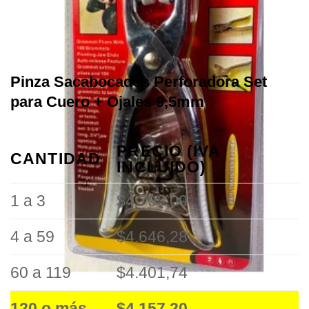
Pinza Sacabocados Perforadora Set
para Cuero + Ojales 9,5mm
PRECIO (IVA
CANTIDAD
INCLUIDO)
1 a 3
$4.793,00
4 a 59
$4.646,28
60 a 119
$4.401,74
120 o más
$4.157,20