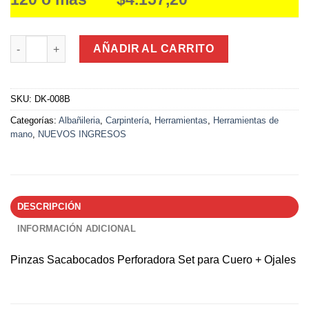
Pinza Sacabocados Perforadora Set para Cuero + Ojales 9,5mm
AÑADIR AL CARRITO
SKU:
DK-008B
Categorías:
Albañileria
,
Carpintería
,
Herramientas
,
Herramientas de
mano
,
NUEVOS INGRESOS
DESCRIPCIÓN
INFORMACIÓN ADICIONAL
Pinzas Sacabocados Perforadora Set para Cuero + Ojales