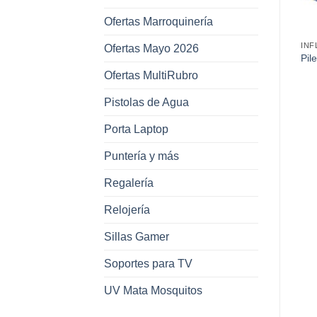
Ofertas Marroquinería
INFLABLES
ACCESORIOS PARA PILETA
INF
Ofertas Mayo 2026
Salvavidas Inflable
Flotador Tucán Grande
Pil
Estampado Donuts Animal
128Cm x 104Cm x 60Cm
Es
Ofertas MultiRubro
55Cm
Pistolas de Agua
Porta Laptop
Puntería y más
Regalería
Relojería
Sillas Gamer
Soportes para TV
UV Mata Mosquitos