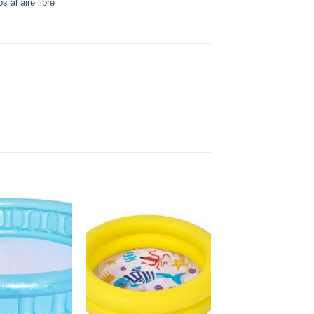
s al aire libre
Añadir a
Añadir a
favoritos
favoritos