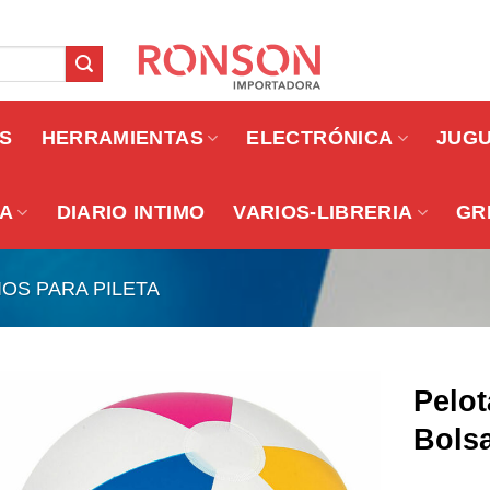
OS
HERRAMIENTAS
ELECTRÓNICA
JUG
A
DIARIO INTIMO
VARIOS-LIBRERIA
GR
OS PARA PILETA
Pelo
Bols
Añadir a