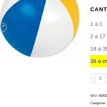
favoritos
CANT
1 a 1
2 a 17
18 a 3
36 o 
Pelota Pl
SKU:
6600
Categorías