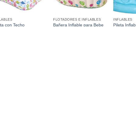
LABLES
FLOTADORES E INFLABLES
INFLABLES
eta con Techo
Bañera Inflable para Bebe
Pileta Inflab
tampada 143 x 143Cm
91Cm
155Cm