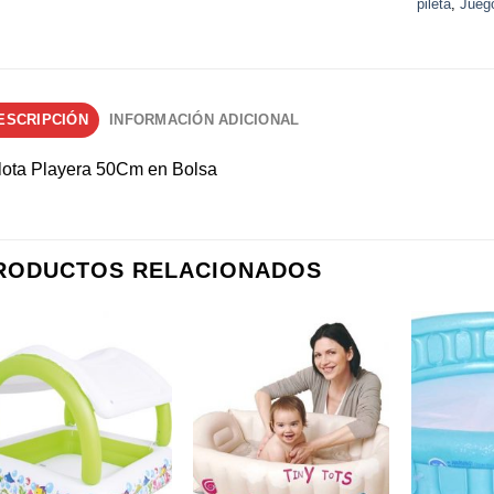
pileta
,
Juego
ESCRIPCIÓN
INFORMACIÓN ADICIONAL
lota Playera 50Cm en Bolsa
RODUCTOS RELACIONADOS
Añadir a
Añadir a
favoritos
favoritos