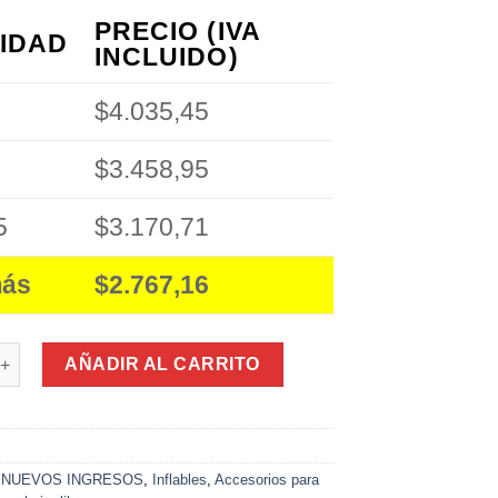
PRECIO (IVA
IDAD
INCLUIDO)
$4.035,45
$3.458,95
5
$3.170,71
más
$2.767,16
ayera 50Cm en Bolsa cantidad
AÑADIR AL CARRITO
2
:
NUEVOS INGRESOS
,
Inflables
,
Accesorios para