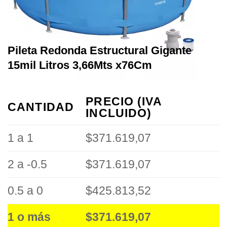
Pileta Redonda Estructural Gigante
15mil Litros 3,66Mts x76Cm
PRECIO (IVA
CANTIDAD
INCLUIDO)
1 a 1
$371.619,07
2 a -0.5
$371.619,07
0.5 a 0
$425.813,52
1 o más
$371.619,07