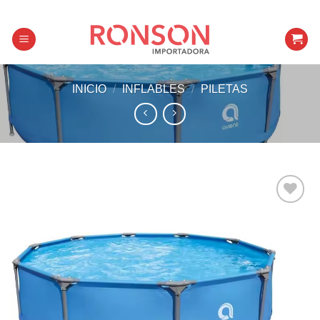
Skip
to
content
INICIO
/
INFLABLES
/
PILETAS
Añadir a
favoritos