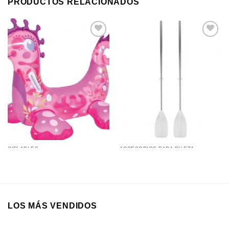
PRODUCTOS RELACIONADOS
Añadir a
Añadir a
favoritos
favoritos
INFLABLES
ACCESORIOS PARA PILETA
Caballo de Mar Inflable Grande
Remos de Aluminio 125Cm
119x78Cm
LOS MÁS VENDIDOS