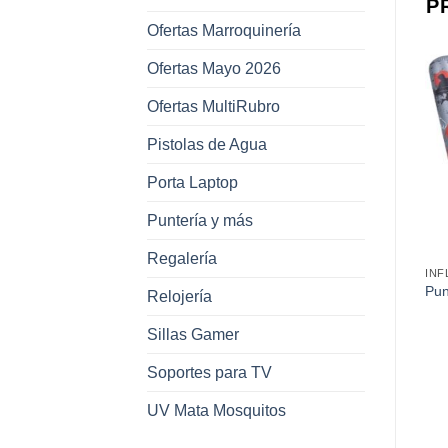
P
Ofertas Marroquinería
Ofertas Mayo 2026
Ofertas MultiRubro
Añadir a
Añadir a
Pistolas de Agua
favoritos
favoritos
Porta Laptop
Puntería y más
Regalería
INFLABLES
INFLABLES
INF
Bracitos Flotadores
Salvavidas Inflable
Pun
Relojería
Cm
Inflables Lisos
Estampado Donuts Animal
12
55Cm
Sillas Gamer
Soportes para TV
UV Mata Mosquitos