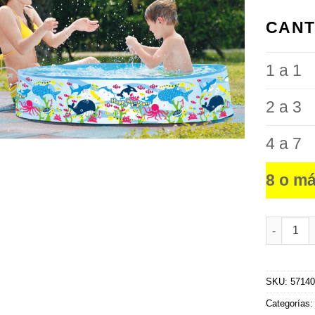
favoritos
CANT
1 a 1
2 a 3
4 a 7
8 o m
Pileta Rí
SKU:
5714
Categorías