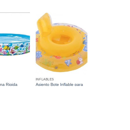
Añadir a
Añadir a
favoritos
favoritos
INFLABLES
ona Rigida
Asiento Bote Inflable para
25Cm
Piscina