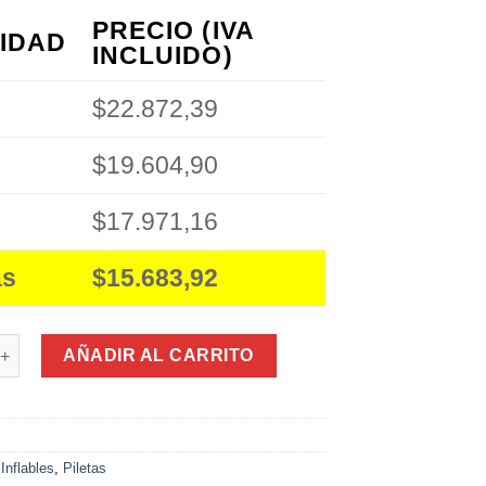
PRECIO (IVA
IDAD
INCLUIDO)
$22.872,39
$19.604,90
$17.971,16
ás
$15.683,92
gida Redonda 120Cm cantidad
AÑADIR AL CARRITO
0
:
Inflables
,
Piletas