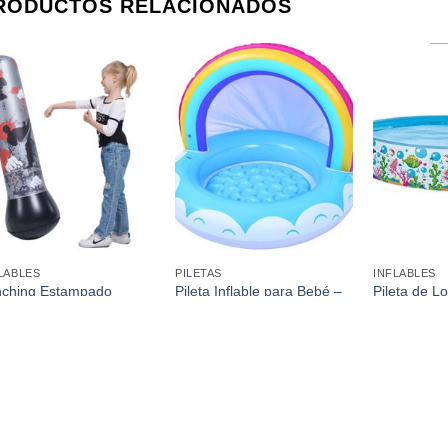
RODUCTOS RELACIONADOS
Añadir a
Añadir a
favoritos
favoritos
LABLES
PILETAS
INFLABLES
ching Estampado
Pileta Inflable para Bebé –
Pileta de L
0Cm
Arcoíris 95 X 66Cm
1,5Mts X 