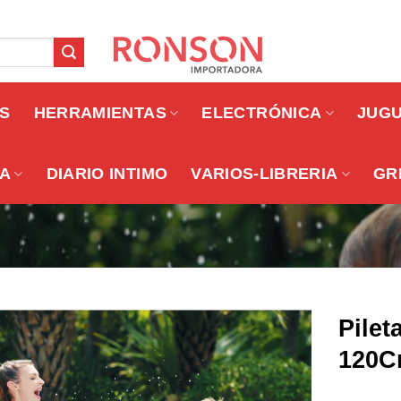
OS
HERRAMIENTAS
ELECTRÓNICA
JUG
A
DIARIO INTIMO
VARIOS-LIBRERIA
GR
Pilet
120
Añadir a