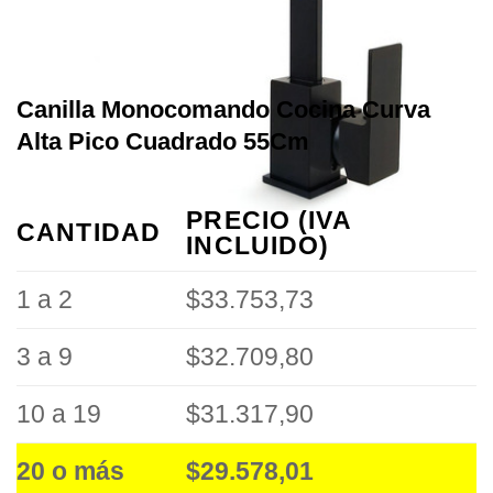
Canilla Monocomando Cocina Curva
Alta Pico Cuadrado 55Cm
PRECIO (IVA
CANTIDAD
INCLUIDO)
1 a 2
$33.753,73
3 a 9
$32.709,80
10 a 19
$31.317,90
20 o más
$29.578,01