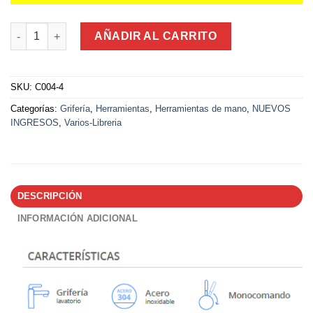
Canilla Monocomando Cocina Curva Alta Pico Cuadrado 55Cm 
AÑADIR AL CARRITO
SKU:
C004-4
Categorías:
Grifería
,
Herramientas
,
Herramientas de mano
,
NUEVOS
INGRESOS
,
Varios-Libreria
DESCRIPCIÓN
INFORMACIÓN ADICIONAL