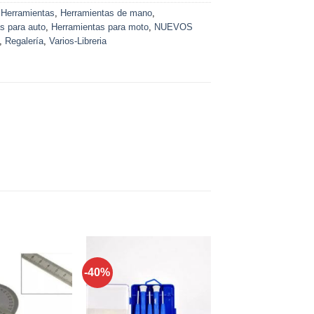
:
Herramientas
,
Herramientas de mano
,
s para auto
,
Herramientas para moto
,
NUEVOS
,
Regalería
,
Varios-Libreria
-40%
Añadir a
Añadir a
favoritos
favoritos