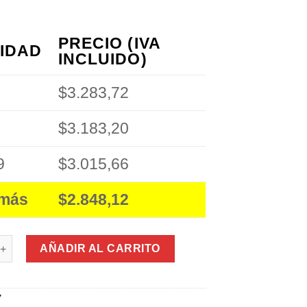
PRECIO (IVA
IDAD
INCLUIDO)
$3.283,72
$3.183,20
9
$3.015,66
 más
$2.848,12
Raspadora Limpieza Cerámica, Vidrio y más cantidad
AÑADIR AL CARRITO
7