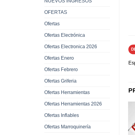
NUEVOS INGRESOS
OFERTAS
Ofertas
Ofertas Electrónica
Ofertas Electronica 2026
D
Ofertas Enero
Es
Ofertas Febrero
Ofertas Griferia
P
Ofertas Herramientas
Ofertas Herramientas 2026
Ofertas Inflables
-34%
Ofertas Marroquinería
Añadir a
Añadir a
favoritos
favoritos