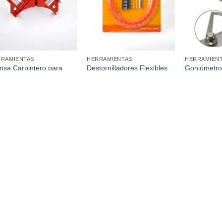
RRAMIENTAS
HERRAMIENTAS
HERRAMIEN
nsa Carpintero para
Destornilladores Flexibles
Goniómetro 
dera
(Flexible Bit Set) en Blister
150Cm