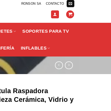
RONSON SA
CONTACTO
UETES
SOPORTES PARA TV
IFERÍA
INFLABLES
tula Raspadora
eza Cerámica, Vidrio y