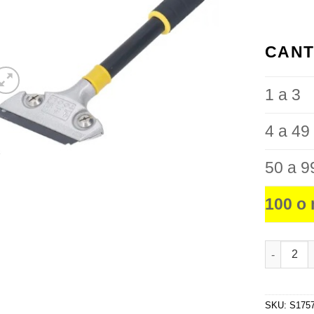
favoritos
CANT
1 a 3
4 a 49
50 a 9
100 o
Espátula 
SKU:
S175