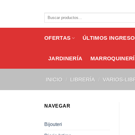
Skip
to
Buscar
content
por:
OFERTAS
ÚLTIMOS INGRES
JARDINERÍA
MARROQUINERÍ
INICIO
/
LIBRERÍA
/
VARIOS-LIB
NAVEGAR
Bijouteri