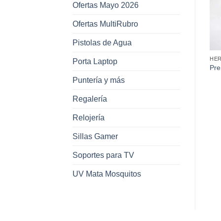
Ofertas Mayo 2026
Ofertas MultiRubro
Pistolas de Agua
HERRAMIENTAS
HERRAMIENTAS
HE
Porta Laptop
Mecha Copa para Vidrio
Pre
s
Pincel 1” Industrial
12Mm
Ma
Puntería y más
Regalería
Relojería
Sillas Gamer
Soportes para TV
UV Mata Mosquitos