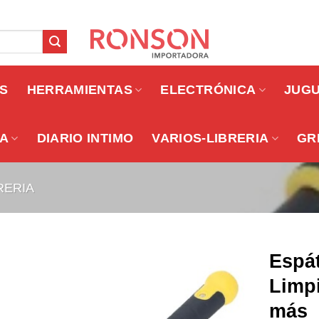
OS
HERRAMIENTAS
ELECTRÓNICA
JUG
A
DIARIO INTIMO
VARIOS-LIBRERIA
GR
RERIA
Espá
Limpi
más
Añadir a