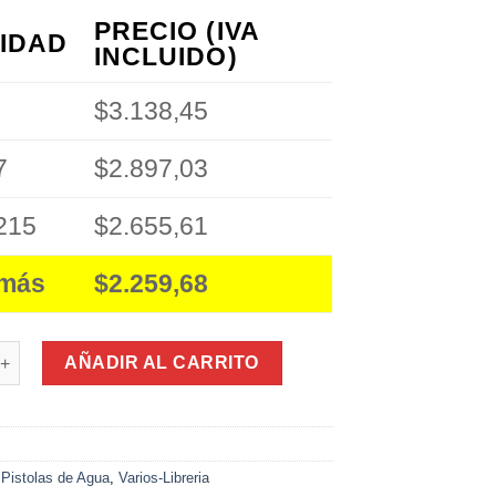
PRECIO (IVA
IDAD
INCLUIDO)
$3.138,45
7
$2.897,03
215
$2.655,61
 más
$2.259,68
 Agua 618 - (30Cm) cantidad
AÑADIR AL CARRITO
:
Pistolas de Agua
,
Varios-Libreria