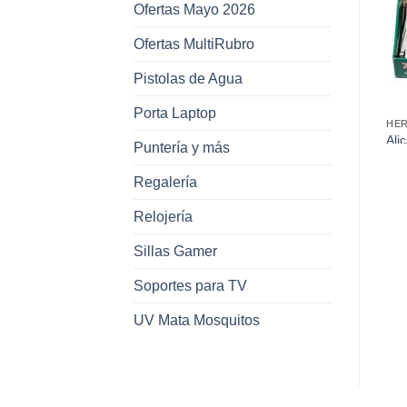
Ofertas Mayo 2026
favoritos
favoritos
Ofertas MultiRubro
Pistolas de Agua
Porta Laptop
HERRAMIENTAS
HERRAMIENTAS
HE
Escuadra Multiangulo Con
Destornillador De Golpe
Ali
e
Puntería y más
Sombrero De Aluminio 12”
x6Pcs en Bolsa
Gra
(90Cm de Largo)
Uni
Regalería
Relojería
Sillas Gamer
Soportes para TV
UV Mata Mosquitos