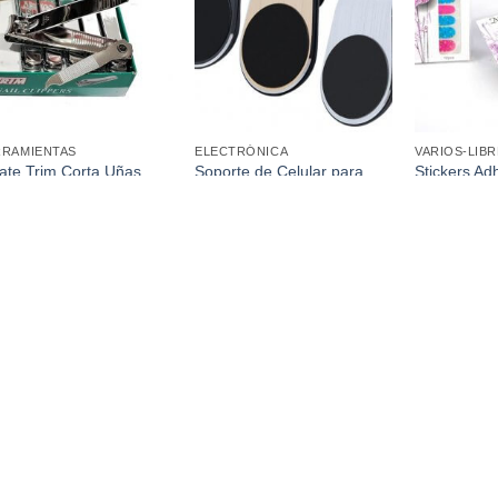
favoritos
favoritos
RRAMIENTAS
ELECTRÓNICA
VARIOS-LIBR
cate Trim Corta Uñas
Soporte de Celular para
Stickers Ad
nde – (Precio por
Auto Magnético para Rejilla
Uñas x 12 
dad) Cajita x 12u
de Ventilación Metálico