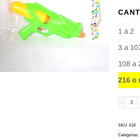
favoritos
CANT
1 a 2
3 a 10
108 a 
216 o
Pistola de
SKU:
618
Categorías