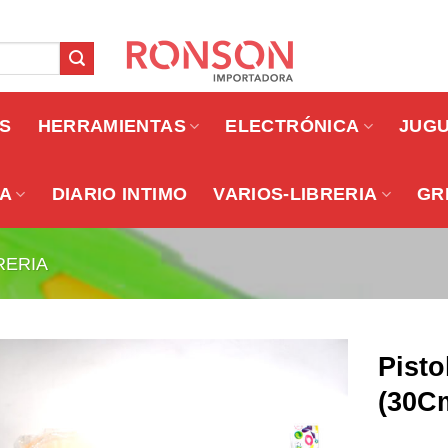
OS
HERRAMIENTAS
ELECTRÓNICA
JUG
A
DIARIO INTIMO
VARIOS-LIBRERIA
GR
RERIA
Pisto
(30C
Añadir a