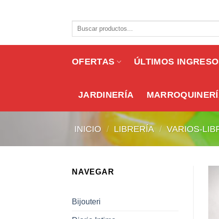
Skip
to
Buscar
content
por:
OFERTAS
ÚLTIMOS INGRES
JARDINERÍA
MARROQUINERÍ
INICIO
/
LIBRERÍA
/
VARIOS-LIB
NAVEGAR
Bijouteri