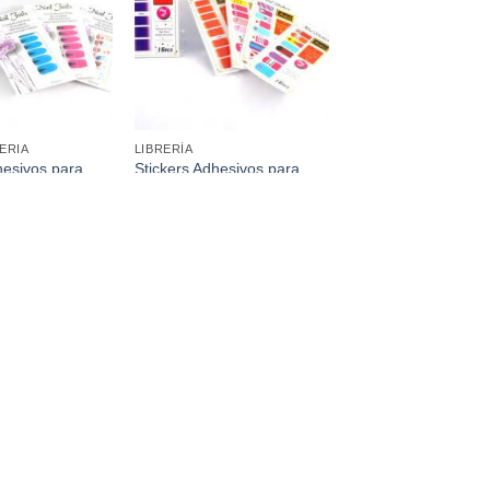
favoritos
favoritos
ERIA
LIBRERÍA
hesivos para
Stickers Adhesivos para
Pcs
Uñas x 16 Pcs