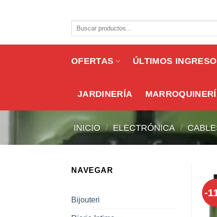
Skip
to
Buscar
content
por:
OFERTAS
ÚLTIMOS INGRES
JARDINERÍA
MARROQUINERÍ
INICIO
/
ELECTRÓNICA
/
CABLE
NAVEGAR
-1
Bijouteri