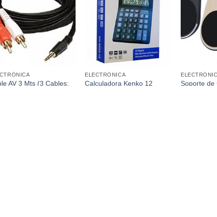
Añadir a
Añadir a
favoritos
favoritos
ECTRÓNICA
ELECTRÓNICA
ELECTRÓNI
le AV 3 Mts (3 Cables:
Calculadora Kenko 12
Soporte de 
ro Rojo Blanco)
Dígitos Doble Visor
Auto Magnét
de Ventilac