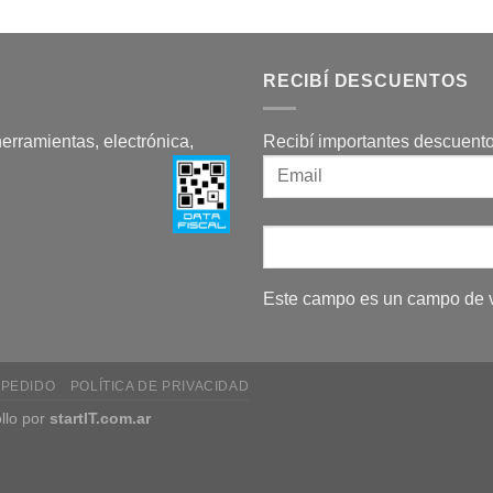
RECIBÍ DESCUENTOS
herramientas, electrónica,
Recibí importantes descuento
Este campo es un campo de v
 PEDIDO
POLÍTICA DE PRIVACIDAD
llo por
startIT.com.ar