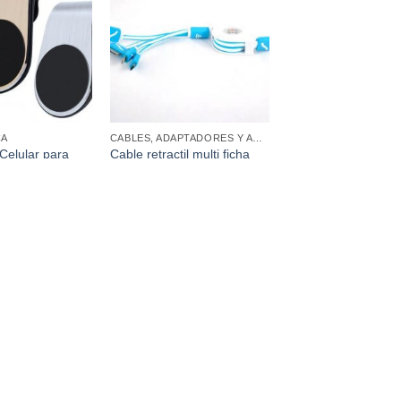
Añadir a
Añadir a
favoritos
favoritos
CA
CABLES, ADAPTADORES Y ACCESORIOS
Celular para
Cable retractil multi ficha
ico para Rejilla
para Iphone, Ipad y Micro
ión Metálico
USB