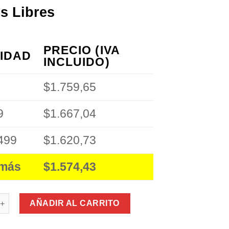
s Libres
PRECIO (IVA
IDAD
INCLUIDO)
$1.759,65
9
$1.667,04
499
$1.620,73
 más
$1.574,43
es Deportivos Wireless 4.2 Bluethoot Inalámbicos Imantados Mano
AÑADIR AL CARRITO