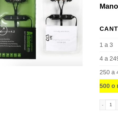
favoritos
Mano
CANT
1 a 3
4 a 24
250 a 
500 o
Auricular