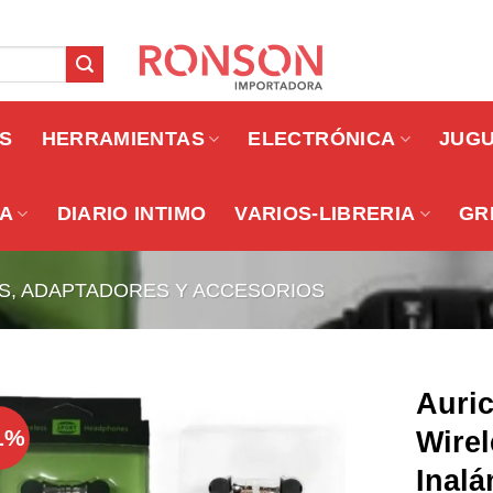
OS
HERRAMIENTAS
ELECTRÓNICA
JUG
A
DIARIO INTIMO
VARIOS-LIBRERIA
GR
S, ADAPTADORES Y ACCESORIOS
Auric
1%
Wirel
Inal
Añadir a