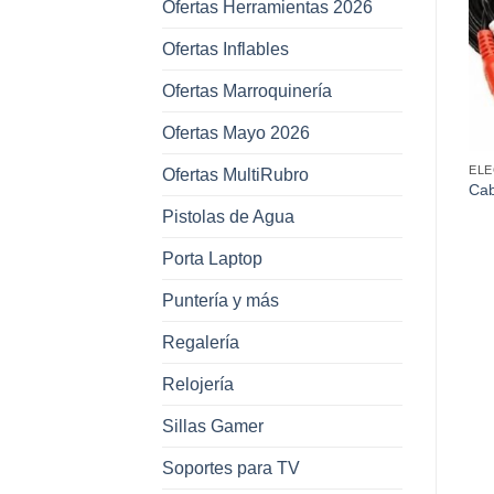
Ofertas Herramientas 2026
Añadir a
Añadir a
favoritos
favoritos
Ofertas Inflables
Ofertas Marroquinería
Ofertas Mayo 2026
OFERTAS
HERRAMIENTAS
EL
Ofertas MultiRubro
Porta Celular 5,5” para
Cables Puente de 1000
Cab
Brazo con Abrojo para
Amp para Batería con
Neg
Pistolas de Agua
Andar en Bici, Correr, Etc
Estuche para Auto –
Camioneta
Porta Laptop
Puntería y más
Regalería
Relojería
Sillas Gamer
Soportes para TV