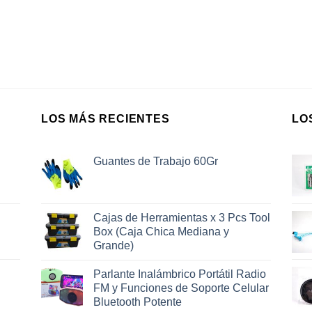
LOS MÁS RECIENTES
LO
Guantes de Trabajo 60Gr
Cajas de Herramientas x 3 Pcs Tool
Box (Caja Chica Mediana y
Grande)
Parlante Inalámbrico Portátil Radio
FM y Funciones de Soporte Celular
Bluetooth Potente