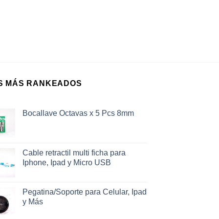
S MÁS RANKEADOS
Bocallave Octavas x 5 Pcs 8mm
Cable retractil multi ficha para
Iphone, Ipad y Micro USB
Pegatina/Soporte para Celular, Ipad
y Más