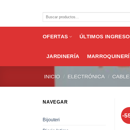
Skip
to
Buscar
content
por:
OFERTAS
ÚLTIMOS INGRES
JARDINERÍA
MARROQUINERÍ
INICIO
/
ELECTRÓNICA
/
CABLE
NAVEGAR
-5
Bijouteri