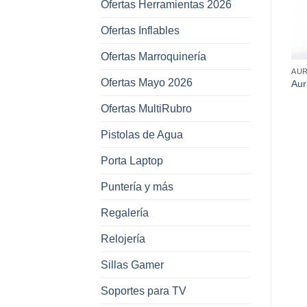
Ofertas Herramientas 2026
Ofertas Inflables
Ofertas Marroquinería
REGALERÍA
ELECTRÓNICA
AUR
Ofertas Mayo 2026
Pegatina/Soporte para
Adaptador para Iphone 8 y
Aur
Celular, Ipad y Más
X (Cargador y Ficha para
Xbo
Ofertas MultiRubro
Auriculares)
Pistolas de Agua
Porta Laptop
Puntería y más
Regalería
Relojería
Sillas Gamer
Soportes para TV