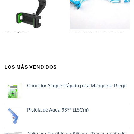
ELECTRÓNICA
CABLES, ADAPTADORES Y ACCESORIOS
Soporte Holder Universal de
Cable retractil multi ficha para
Celular para Auto con Clip
Iphone, Ipad y Micro USB
Fijador Rotación 360 Grados
LOS MÁS VENDIDOS
Conector Acople Rápido para Manguera Riego
Pistola de Agua 937* (15Cm)
Antiparra Flexible de Silicona Transparente de