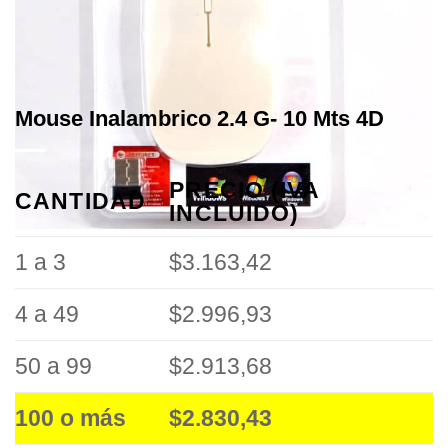
Mouse Inalambrico 2.4 G- 10 Mts 4D
PRECIO (IVA
CANTIDAD
INCLUIDO)
1 a 3
$3.163,42
4 a 49
$2.996,93
50 a 99
$2.913,68
100 o más
$2.830,43