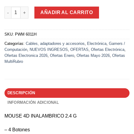
Mouse Inalambrico 2.4 G- 10 Mts 4D cantidad
AÑADIR AL CARRITO
SKU:
PWM 6011H
Categorías:
Cables, adaptadores y accesorios
,
Electrónica
,
Gamers /
Computación
,
NUEVOS INGRESOS
,
OFERTAS
,
Ofertas Electrónica
,
Ofertas Electronica 2026
,
Ofertas Enero
,
Ofertas Mayo 2026
,
Ofertas
MultiRubro
DESCRIPCIÓN
INFORMACIÓN ADICIONAL
MOUSE 4D INALAMBRICO 2.4 G
– 4 Botones