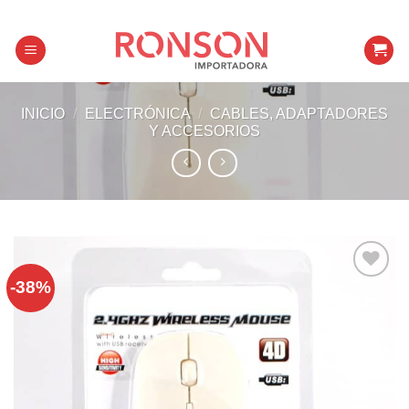
Skip
to
content
INICIO
/
ELECTRÓNICA
/
CABLES, ADAPTADORES
Y ACCESORIOS
-38%
Añadir a
favoritos