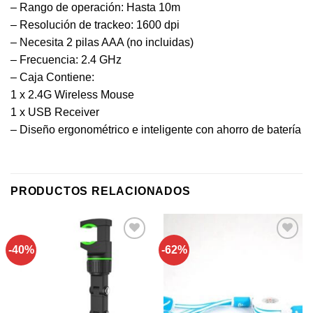
– Rango de operación: Hasta 10m
– Resolución de trackeo: 1600 dpi
– Necesita 2 pilas AAA (no incluidas)
– Frecuencia: 2.4 GHz
– Caja Contiene:
1 x 2.4G Wireless Mouse
1 x USB Receiver
– Diseño ergonométrico e inteligente con ahorro de batería
PRODUCTOS RELACIONADOS
-40%
-62%
Añadir a
Añadir a
favoritos
favoritos