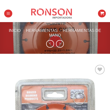
Skip
to
content
INICIO
/
HERRAMIENTAS
/
HERRAMIENTAS DE
MANO
Añadir a
favoritos