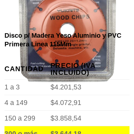
Disco p/ Madera Yeso Aluminio y PVC
Primera Linea 115Mm
PRECIO (IVA
CANTIDAD
INCLUIDO)
1 a 3
$4.201,53
4 a 149
$4.072,91
150 a 299
$3.858,54
300 o más
$3.644,18