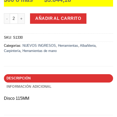
Disco p/ Madera Yeso Aluminio y PVC Primera Linea 115Mm can
AÑADIR AL CARRITO
SKU:
S1330
Categorías:
NUEVOS INGRESOS
,
Herramientas
,
Albañileria
,
Carpintería
,
Herramientas de mano
DESCRIPCIÓN
INFORMACIÓN ADICIONAL
Disco 115MM