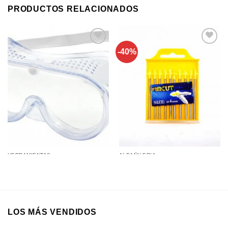
PRODUCTOS RELACIONADOS
-40%
Añadir a
Añadir a
favoritos
favoritos
HERRAMIENTAS
ALBAÑILERIA
Antiparra Flexible de Silicona
Mechas para Cortar Vidrio y
Transparente de Seguridad
Mármol 4Mm
LOS MÁS VENDIDOS