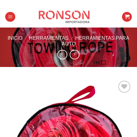
Skip
to
content
INICIO
/
HERRAMIENTAS
/
HERRAMIENTAS PARA
AUTO
Añadir a
favoritos