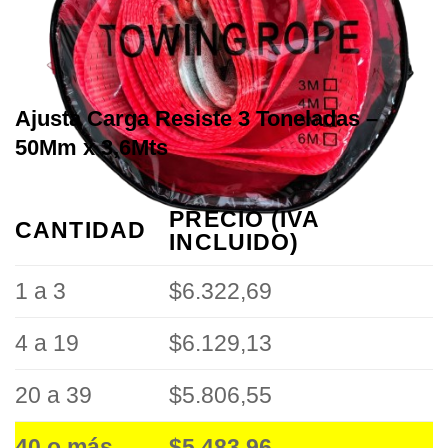
Ajusta Carga Resiste 3 Toneladas –
50Mm x 3,6Mts
PRECIO (IVA
CANTIDAD
INCLUIDO)
1 a 3
$6.322,69
4 a 19
$6.129,13
20 a 39
$5.806,55
40 o más
$5.483,96