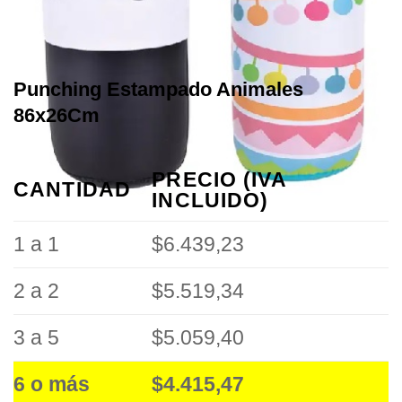
Punching Estampado Animales
86x26Cm
PRECIO (IVA
CANTIDAD
INCLUIDO)
1 a 1
$6.439,23
2 a 2
$5.519,34
3 a 5
$5.059,40
6 o más
$4.415,47