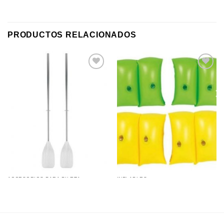
PRODUCTOS RELACIONADOS
Añadir a
Añadir a
favoritos
favoritos
ACCESORIOS PARA PILETA
INFLABLES
Bracitos Flotadores Inflables
Remos de Aluminio 125Cm
Lisos