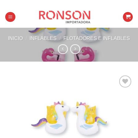
Skip
to
content
INICIO
/
INFLABLES
/
FLOTADORES E INFLABLES
Añadir a
favoritos