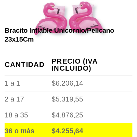
Bracito Inflable Unicornio/Pelícano
23x15Cm
PRECIO (IVA
CANTIDAD
INCLUIDO)
1 a 1
$6.206,14
2 a 17
$5.319,55
18 a 35
$4.876,25
36 o más
$4.255,64