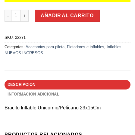
Bracito Inflable Unicornio/Pelícano 23x15Cm cantidad
AÑADIR AL CARRITO
SKU:
32271
Categorías:
Accesorios para pileta
,
Flotadores e inflables
,
Inflables
,
NUEVOS INGRESOS
DESCRIPCIÓN
INFORMACIÓN ADICIONAL
Bracito Inflable Unicornio/Pelícano 23x15Cm
PRODUCTOS RELACIONADOS