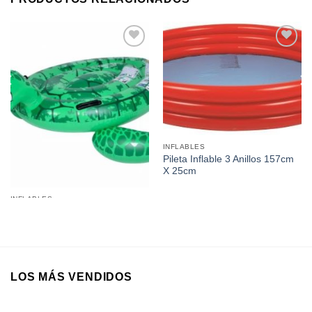
Añadir a
Añadir a
favoritos
favoritos
INFLABLES
Pileta Inflable 3 Anillos 157cm
X 25cm
INFLABLES
Flotador Inflable Tortuga 1,40
X 1,30Mts
LOS MÁS VENDIDOS