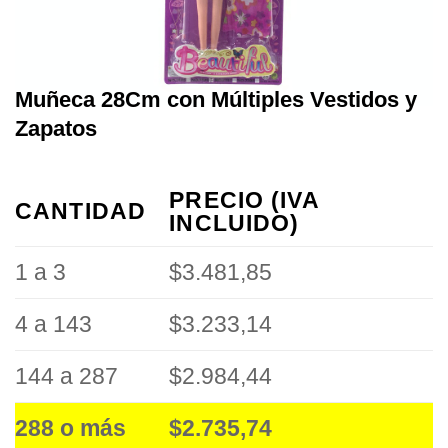
Muñeca 28Cm con Múltiples Vestidos y
Zapatos
PRECIO (IVA
CANTIDAD
INCLUIDO)
1 a 3
$3.481,85
4 a 143
$3.233,14
144 a 287
$2.984,44
288 o más
$2.735,74