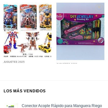
Añadir a
Añadir a
favoritos
favoritos
JUGUETES 2025
JUGUETES 2025
Robot Transformer 32Cm
Trenzador de Pelo Peine Bijou
Convertible a Auto, Dinosaurio,
Completo en Caja con Todos
Camión y más en Caja
los Accesorios 1er Nivel
LOS MÁS VENDIDOS
Conector Acople Rápido para Manguera Riego