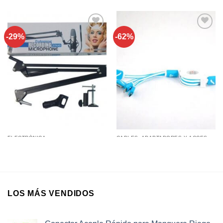
-29%
-62%
Añadir a
Añadir a
favoritos
favoritos
ELECTRÓNICA
CABLES, ADAPTADORES Y ACCESORIOS
Soporte Articulado Micrófono
Cable retractil multi ficha para
Super Resistente 1,5kg 50cm
Iphone, Ipad y Micro USB
LOS MÁS VENDIDOS