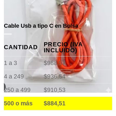
Cable Usb a tipo C en Bolsa
PRECIO (IVA
CANTIDAD
INCLUIDO)
1 a 3
$988,57
4 a 249
$936,54
250 a 499
$910,53
500 o más
$884,51