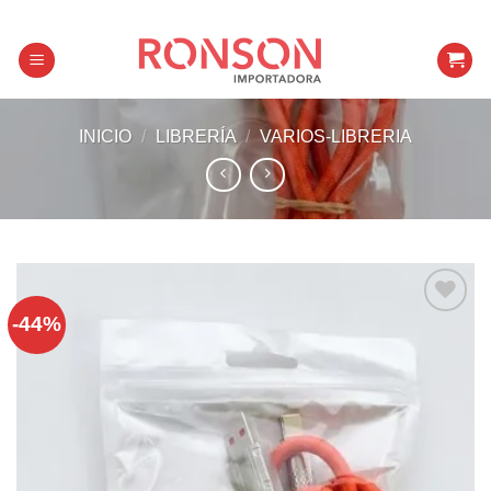
Skip
to
content
INICIO
/
LIBRERÍA
/
VARIOS-LIBRERIA
-44%
Añadir a
favoritos