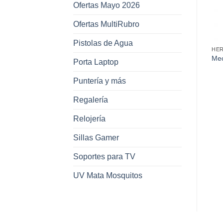
Ofertas Mayo 2026
Ofertas MultiRubro
Pistolas de Agua
HERRAMIENTAS
HERRAMIENTAS
HE
Destornilladores Flexibles
Mecha Copa para Vidrio
Mec
Porta Laptop
(Flexible Bit Set) en Blister
15Mm
12
Puntería y más
Regalería
Relojería
Sillas Gamer
Soportes para TV
UV Mata Mosquitos