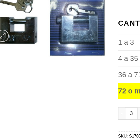
favoritos
CANT
1 a 3
4 a 35
36 a 7
72 o 
Candado R
SKU:
S176