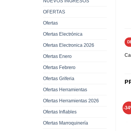
NUEVOS INGRESOS
OFERTAS
Ofertas
Ofertas Electrónica
D
Ofertas Electronica 2026
Ca
Ofertas Enero
Ofertas Febrero
Ofertas Griferia
P
Ofertas Herramientas
Ofertas Herramientas 2026
-22%
-3
Ofertas Inflables
Añadir a
Añadir a
Ofertas Marroquinería
favoritos
favoritos