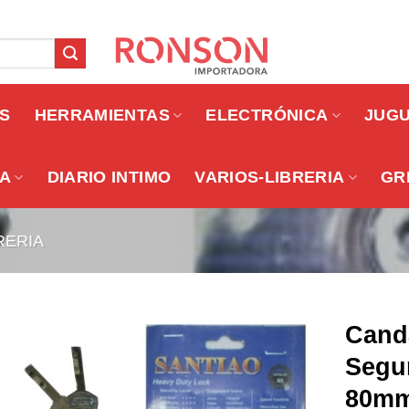
OS
HERRAMIENTAS
ELECTRÓNICA
JUG
A
DIARIO INTIMO
VARIOS-LIBRERIA
GR
RERIA
Cand
Segu
80mm 
Añadir a