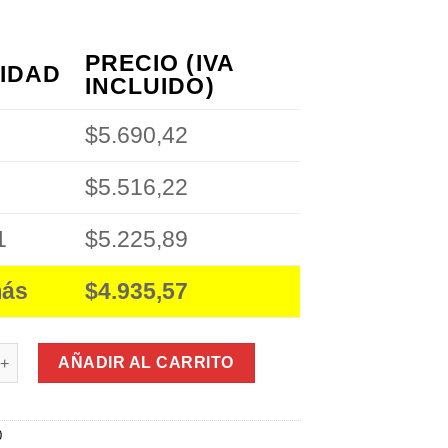
PRECIO (IVA
IDAD
INCLUIDO)
$5.690,42
$5.516,22
1
$5.225,89
más
$4.935,57
eforzado Seguridad Rectangular 80mm + 3 Llaves 1er Nivel cant
AÑADIR AL CARRITO
0