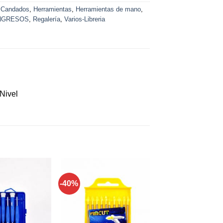
:
Candados
,
Herramientas
,
Herramientas de mano
,
NGRESOS
,
Regalería
,
Varios-Libreria
Nivel
-40%
Añadir a
Añadir a
favoritos
favoritos