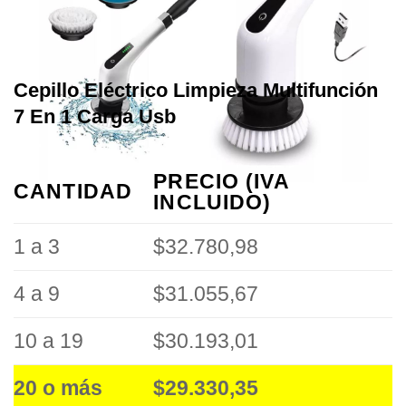
Cepillo Eléctrico Limpieza Multifunción
7 En 1 Carga Usb
PRECIO (IVA
CANTIDAD
INCLUIDO)
1 a 3
$32.780,98
4 a 9
$31.055,67
10 a 19
$30.193,01
20 o más
$29.330,35