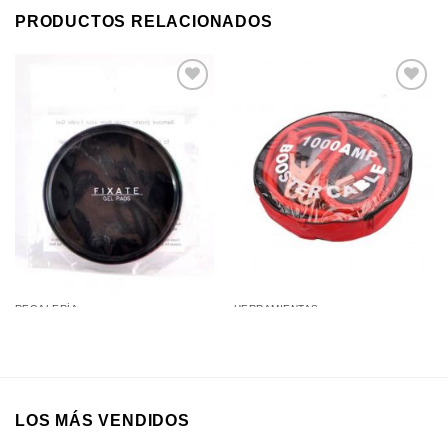
PRODUCTOS RELACIONADOS
Añadir a
Añadir a
favoritos
favoritos
REGALERÍA
HERRAMIENTAS
Pegatina/Soporte para Celular,
Cables Puente de 1000 Amp
Ipad y Más
para Batería con Estuche para
Auto – Camioneta
LOS MÁS VENDIDOS