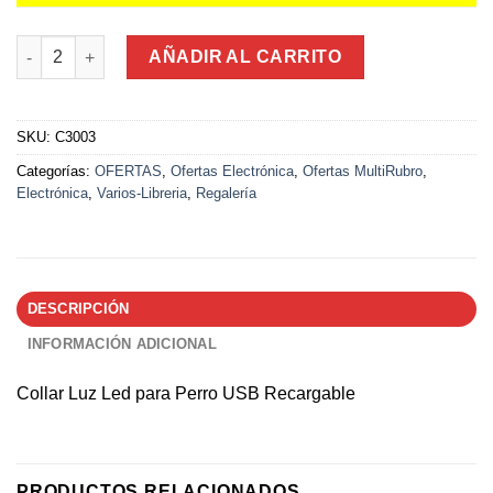
Collar Luz Led para Perro USB Recargable 35Cm cantidad
AÑADIR AL CARRITO
SKU:
C3003
Categorías:
OFERTAS
,
Ofertas Electrónica
,
Ofertas MultiRubro
,
Electrónica
,
Varios-Libreria
,
Regalería
DESCRIPCIÓN
INFORMACIÓN ADICIONAL
Collar Luz Led para Perro USB Recargable
PRODUCTOS RELACIONADOS