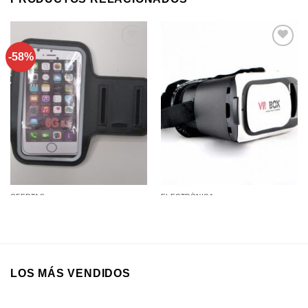
-58%
Añadir a
Añadir a
favoritos
favoritos
OFERTAS
ELECTRÓNICA
Porta Celular 5,5” para Brazo
Lente VR BOX Realidad Virtual
con Abrojo para Andar en Bici,
3D
Correr, Etc
LOS MÁS VENDIDOS