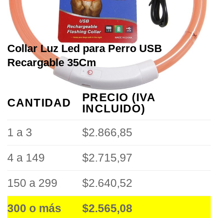
Collar Luz Led para Perro USB
Recargable 35Cm
PRECIO (IVA
CANTIDAD
INCLUIDO)
1 a 3
$2.866,85
4 a 149
$2.715,97
150 a 299
$2.640,52
300 o más
$2.565,08