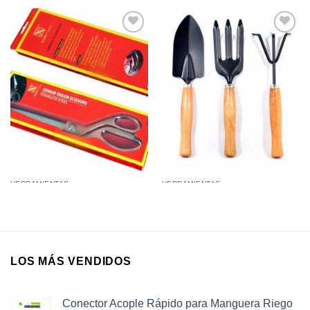
Añadir a
Añadir a
favoritos
favoritos
HERRAMIENTAS
HERRAMIENTAS
Tijera Profesional Dorada
Jardineria 3pcs: Pala, Rastrillo,
Mango Curvo 10,5” en Caja
Removedor 26Cm en Bolsa
LOS MÁS VENDIDOS
Conector Acople Rápido para Manguera Riego