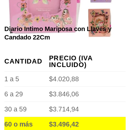
Diario Intimo Mariposa con Llaves y
Candado 22Cm
PRECIO (IVA
CANTIDAD
INCLUIDO)
1 a 5
$4.020,88
6 a 29
$3.846,06
30 a 59
$3.714,94
60 o más
$3.496,42