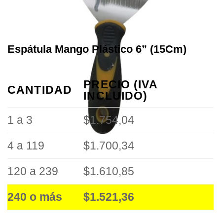
Espátula Mango Plástico 6” (15Cm)
PRECIO (IVA
CANTIDAD
INCLUIDO)
1 a 3
$1.754,04
4 a 119
$1.700,34
120 a 239
$1.610,85
240 o más
$1.521,36