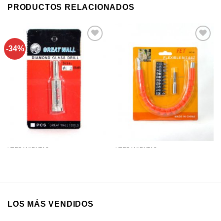
PRODUCTOS RELACIONADOS
-34%
Añadir a
Añadir a
favoritos
favoritos
HERRAMIENTAS
HERRAMIENTAS
Destornilladores Flexibles
Mecha Copa para Vidrio 12Mm
(Flexible Bit Set) en Blister
LOS MÁS VENDIDOS