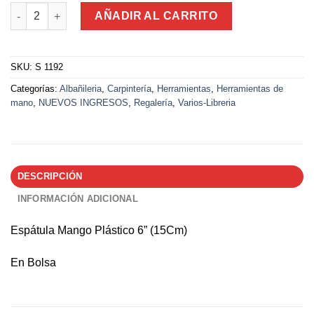
Espátula Mango Plástico 6” (15Cm) cantidad
AÑADIR AL CARRITO
SKU:
S 1192
Categorías:
Albañileria
,
Carpintería
,
Herramientas
,
Herramientas de
mano
,
NUEVOS INGRESOS
,
Regalería
,
Varios-Libreria
DESCRIPCIÓN
INFORMACIÓN ADICIONAL
Espátula Mango Plástico 6” (15Cm)
En Bolsa