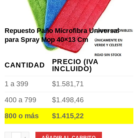
Repuesto Paño Microfibra Universal
para Spray Mop 40×13 Cm
PRECIO (IVA
CANTIDAD
INCLUIDO)
1 a 399
$1.581,71
400 a 799
$1.498,46
800 o más
$1.415,22
Repuesto Paño Microfibra Universal para Spray Mop 40x13 Cm 
AÑADIR AL CARRITO