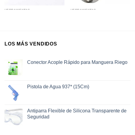
HERRAMIENTAS
HERRAMIENTAS
Cerradura de 20 Cm (8”)
Goniómetro en Blister 90 x
Pasador Puerta
150Cm
LOS MÁS VENDIDOS
Conector Acople Rápido para Manguera Riego
Pistola de Agua 937* (15Cm)
Antiparra Flexible de Silicona Transparente de
Seguridad