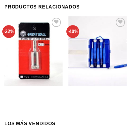
PRODUCTOS RELACIONADOS
-22%
-40%
Añadir a
Añadir a
favoritos
favoritos
HERRAMIENTAS
DESTORNILLADORES
Destornilladores Alta Gama x6
Mecha Copa para Vidrio 15Mm
Pcs
LOS MÁS VENDIDOS