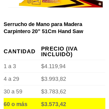
Serrucho de Mano para Madera
Carpintero 20” 51Cm Hand Saw
PRECIO (IVA
CANTIDAD
INCLUIDO)
1 a 3
$4.119,94
4 a 29
$3.993,82
30 a 59
$3.783,62
60 o más
$3.573,42