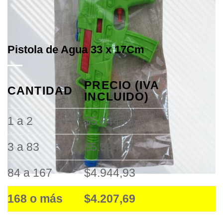
Pistola de Agua 33 x 17Cm
PRECIO (IVA
CANTIDAD
INCLUIDO)
1 a 2
$5.844,01
3 a 83
$5.394,47
84 a 167
$4.944,93
168 o más
$4.207,69