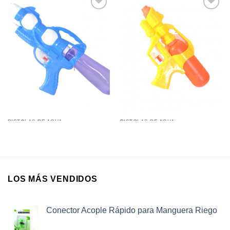
Añadir a
Añadir a
favoritos
favoritos
PISTOLAS DE AGUA
PISTOLAS DE AGUA
Pistola de Agua 9800-4 (35Cm)
Pistola de Agua 7666.. (20Cm)
LOS MÁS VENDIDOS
Conector Acople Rápido para Manguera Riego