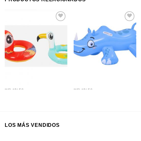
Añadir a
Añadir a
favoritos
favoritos
INFLABLES
INFLABLES
Salvavidas Inflable 55Cm
Colchoneta Flotador
Pelícano y Loro
Rinoceronte Inflable 127Cm
LOS MÁS VENDIDOS