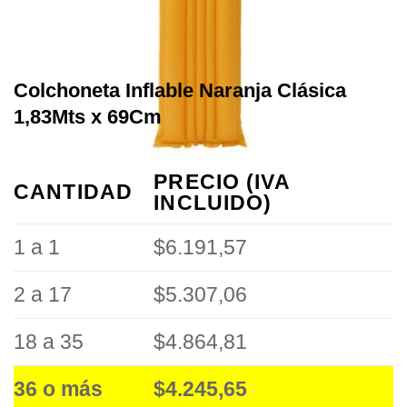
Colchoneta Inflable Naranja Clásica
1,83Mts x 69Cm
PRECIO (IVA
CANTIDAD
INCLUIDO)
1 a 1
$6.191,57
2 a 17
$5.307,06
18 a 35
$4.864,81
36 o más
$4.245,65