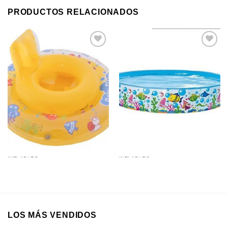
PRODUCTOS RELACIONADOS
Añadir a
Añadir a
favoritos
favoritos
INFLABLES
INFLABLES
Asiento Bote Inflable para
Pileta de Lona Rigida 1,5Mts X
Piscina
25Cm
LOS MÁS VENDIDOS