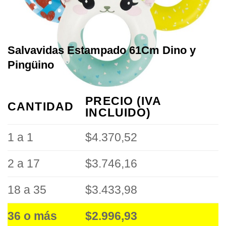
Salvavidas Estampado 61Cm Dino y
Pingüino
PRECIO (IVA
CANTIDAD
INCLUIDO)
1 a 1
$4.370,52
2 a 17
$3.746,16
18 a 35
$3.433,98
36 o más
$2.996,93