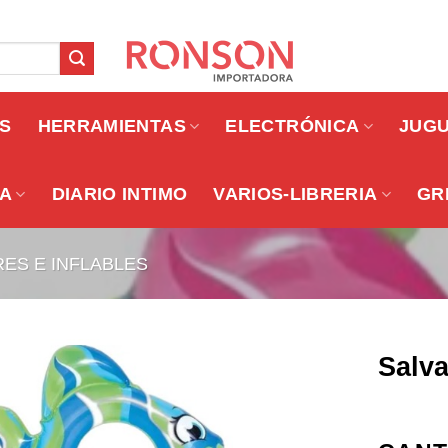
OS
HERRAMIENTAS
ELECTRÓNICA
JUG
A
DIARIO INTIMO
VARIOS-LIBRERIA
GR
ES E INFLABLES
Salv
Añadir a