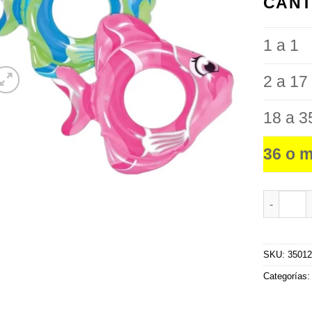
CANT
favoritos
1 a 1
2 a 17
18 a 3
36 o 
Salvavida
SKU:
3501
Categorías