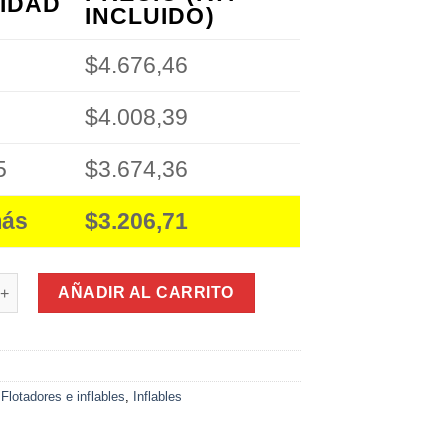
IDAD
INCLUIDO)
$4.676,46
$4.008,39
5
$3.674,36
más
$3.206,71
s Pez 79 x 71Cm cantidad
AÑADIR AL CARRITO
2
:
Flotadores e inflables
,
Inflables