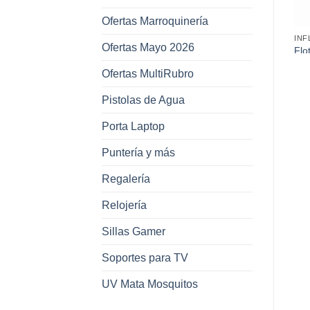
Ofertas Marroquinería
INFLABLES
INFLABLES
INF
Ofertas Mayo 2026
Flotador Alpaca Inflable
Bracitos Flotadores
Flo
110x90Cm en Caja
Inflables Lisos
1,4
Ofertas MultiRubro
Pistolas de Agua
Porta Laptop
Puntería y más
Regalería
Relojería
Sillas Gamer
Soportes para TV
UV Mata Mosquitos