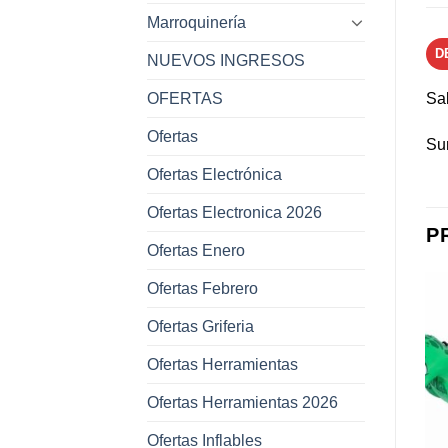
Marroquinería
D
NUEVOS INGRESOS
OFERTAS
Sa
Ofertas
Su
Ofertas Electrónica
Ofertas Electronica 2026
P
Ofertas Enero
Ofertas Febrero
Ofertas Griferia
Ofertas Herramientas
Añadir a
Añadir a
favoritos
favoritos
Ofertas Herramientas 2026
Ofertas Inflables