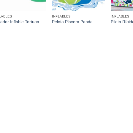
LABLES
INFLABLES
INFLABLES
tador Inflable Tortuga
Pelota Playera Panda
Pileta Rígi
0 X 1,30Mts
Inflable 40 Cm
120Cm