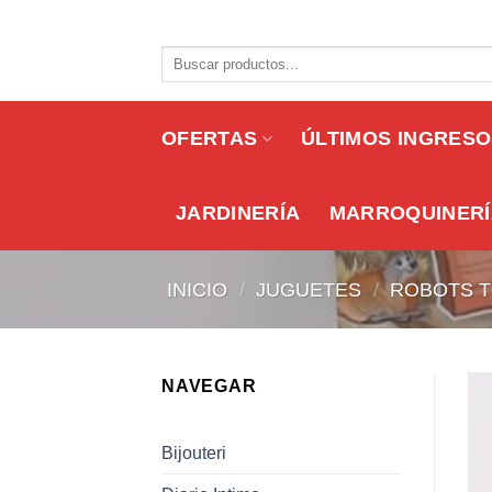
Skip
to
Buscar
content
por:
OFERTAS
ÚLTIMOS INGRES
JARDINERÍA
MARROQUINERÍ
INICIO
/
JUGUETES
/
ROBOTS 
NAVEGAR
Bijouteri