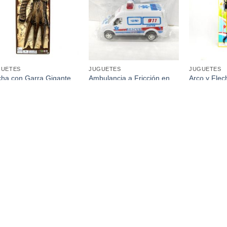
favoritos
favoritos
GUETES
JUGUETES
JUGUETES
ha con Garra Gigante
Ambulancia a Fricción en
Arco y Flec
azón en Blister 70Cm
Bolsa 15Cm
Bowling