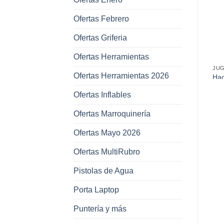
favoritos
favoritos
Ofertas Febrero
Ofertas Griferia
Ofertas Herramientas
JUGUETES
JUGUETES
JU
Ofertas Herramientas 2026
Animales de la Selva Kit
Auto a Control Remoto con
Hac
5Pcs
Luces 4 Canales+Freno
Arm
Ofertas Inflables
(3D) 20Cm
Ofertas Marroquinería
Ofertas Mayo 2026
Ofertas MultiRubro
Pistolas de Agua
Porta Laptop
Puntería y más