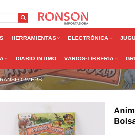
OS
HERRAMIENTAS
ELECTRÓNICA
JUG
A
DIARIO INTIMO
VARIOS-LIBRERIA
GR
TRANSFORMERS
Anima
Bols
Añadir a