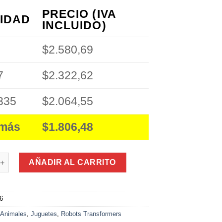
PRECIO (IVA
IDAD
INCLUIDO)
$2.580,69
7
$2.322,62
335
$2.064,55
 más
$1.806,48
de la Selva en Bolsa 20Pcs cantidad
AÑADIR AL CARRITO
6
:
Animales
,
Juguetes
,
Robots Transformers