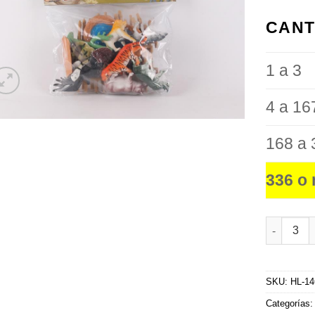
favoritos
CANT
1 a 3
4 a 16
168 a 
336 o
Animales 
SKU:
HL-14
Categorías