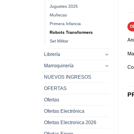
Juguetes 2025
Muñecas
Primera Infancia
D
Robots Transformers
An
Set Militar
Mat
Librería
Marroquinería
Col
NUEVOS INGRESOS
OFERTAS
P
Ofertas
Ofertas Electrónica
Ofertas Electronica 2026
Añadir a
Añadir a
Ofertas Enero