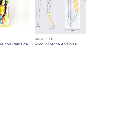
favoritos
favoritos
JUGUETES
ha con Palos de
Arco y Flecha en Bolsa
59Cm