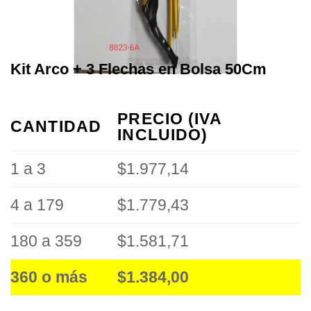
Kit Arco + 3 Flechas en Bolsa 50Cm
PRECIO (IVA
CANTIDAD
INCLUIDO)
1 a 3
$1.977,14
4 a 179
$1.779,43
180 a 359
$1.581,71
360 o más
$1.384,00