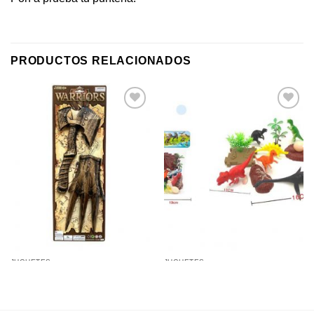
PRODUCTOS RELACIONADOS
Añadir a
Añadir a
favoritos
favoritos
JUGUETES
JUGUETES
Hacha con Garra Gigante
Dinosaurios en Bolsa Kit 12
Armazón en Blister 70Cm
Pcs 30Cm