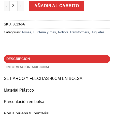
Kit Arco + 3 Flechas en Bolsa 50Cm cantidad
AÑADIR AL CARRITO
SKU:
8823-6A
Categorías:
Armas
,
Puntería y más
,
Robots Transformers
,
Juguetes
DESCRIPCIÓN
INFORMACIÓN ADICIONAL
SET ARCO Y FLECHAS 40CM EN BOLSA
Material Plástico
Presentación en bolsa
Pon a prueba tu puntería!