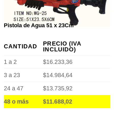
Pistola de Agua 51 x 23Cm
PRECIO (IVA
CANTIDAD
INCLUIDO)
1 a 2
$16.233,36
3 a 23
$14.984,64
24 a 47
$13.735,92
48 o más
$11.688,02