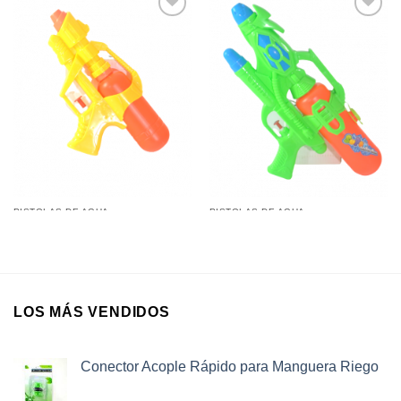
Añadir a
Añadir a
favoritos
favoritos
PISTOLAS DE AGUA
PISTOLAS DE AGUA
Pistola de Agua 7666.. (20Cm)
Pistola de Agua 225/ (33Cm)
LOS MÁS VENDIDOS
Conector Acople Rápido para Manguera Riego