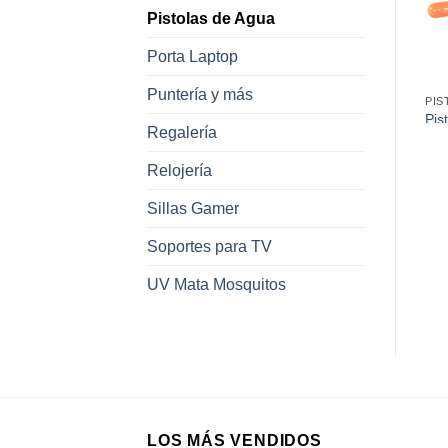
Pistolas de Agua
Porta Laptop
Puntería y más
PISTOLAS DE AGUA
PISTOLAS DE AGUA
PIS
Pistola de Agua AO-2087A
Pistola de Agua 227*
Pis
Regalería
(33Cm)
(34Cm)
(3
Relojería
Sillas Gamer
Soportes para TV
UV Mata Mosquitos
LOS MÁS VENDIDOS