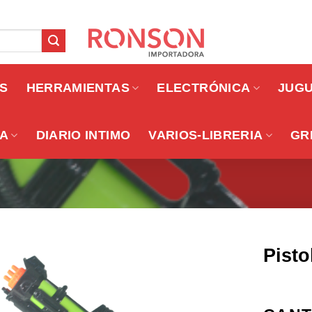
OS
HERRAMIENTAS
ELECTRÓNICA
JUG
A
DIARIO INTIMO
VARIOS-LIBRERIA
GR
Pisto
Añadir a