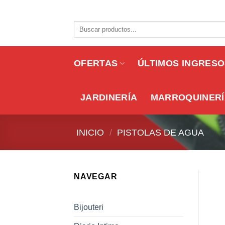
Skip
to
Buscar
content
por:
OFERTAS
ÚLTIMOS INGRES
JARDINERÍA
MARROQUINERÍ
INICIO
/
PISTOLAS DE AGUA
NAVEGAR
Bijouteri