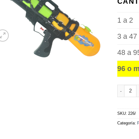
CANT
favoritos
1 a 2
3 a 47
48 a 9
96 o 
Pistola d
SKU:
226/
Categoría: