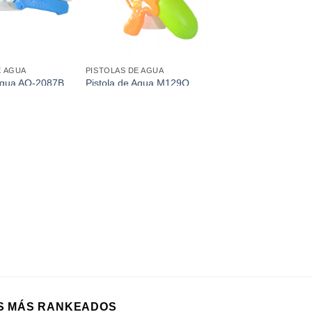
E AGUA
PISTOLAS DE AGUA
 Agua AO-2087B
Pistola de Agua M129Q
(30Cm)
S MÁS RANKEADOS