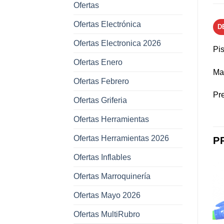
Ofertas
Ofertas Electrónica
D
Ofertas Electronica 2026
Pi
Ofertas Enero
Mat
Ofertas Febrero
Pr
Ofertas Griferia
Ofertas Herramientas
Ofertas Herramientas 2026
P
Ofertas Inflables
Ofertas Marroquinería
Ofertas Mayo 2026
Añadir a
Añadir a
favoritos
favoritos
Ofertas MultiRubro