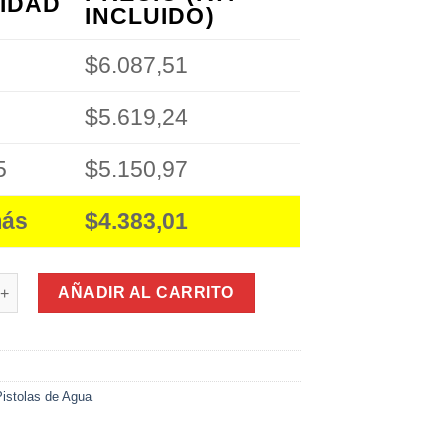
IDAD
INCLUIDO)
$6.087,51
$5.619,24
5
$5.150,97
más
$4.383,01
e Agua 226/ (37Cm) cantidad
AÑADIR AL CARRITO
Pistolas de Agua