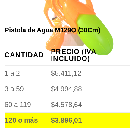
Pistola de Agua M129Q (30Cm)
PRECIO (IVA
CANTIDAD
INCLUIDO)
1 a 2
$5.411,12
3 a 59
$4.994,88
60 a 119
$4.578,64
120 o más
$3.896,01