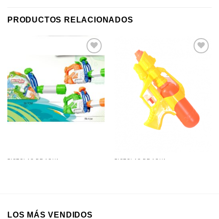
PRODUCTOS RELACIONADOS
Añadir a
Añadir a
favoritos
favoritos
PISTOLAS DE AGUA
PISTOLAS DE AGUA
Pistola de Agua Cañon 60 x
Pistola de Agua 7666.. (20Cm)
27Cm
LOS MÁS VENDIDOS