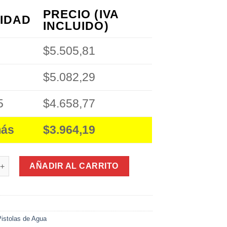
PRECIO (IVA
IDAD
INCLUIDO)
$5.505,81
$5.082,29
5
$4.658,77
más
$3.964,19
e Agua 933A (48Cm) cantidad
AÑADIR AL CARRITO
Pistolas de Agua