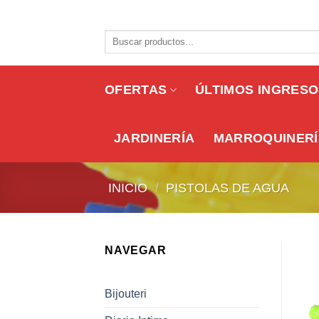
Skip
to
Buscar
content
por:
OFERTAS
ÚLTIMOS INGRES
JARDINERÍA
MARROQUINERÍ
INICIO
/
PISTOLAS DE AGUA
NAVEGAR
Bijouteri