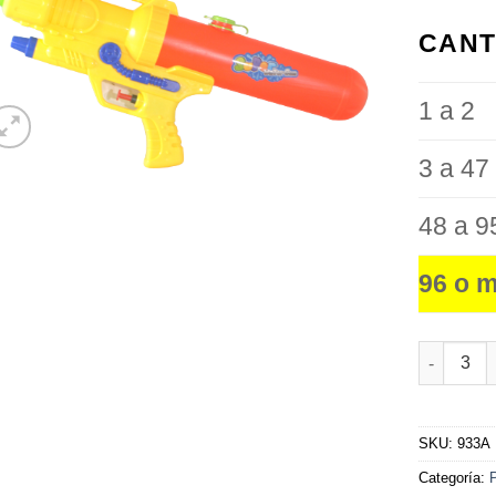
favoritos
CANT
1 a 2
3 a 47
48 a 9
96 o 
Pistola d
SKU:
933A
Categoría: