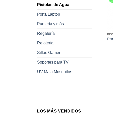
favoritos
favoritos
Pistolas de Agua
Porta Laptop
Puntería y más
Regalería
PISTOLAS DE AGUA
PISTOLAS DE AGUA
PIS
x
Pistola de Agua 9800-4
Pistola de Agua JS515
Pis
Relojería
(35Cm)
(42Cm)
(4
Sillas Gamer
Soportes para TV
UV Mata Mosquitos
LOS MÁS VENDIDOS