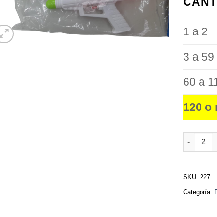
CANT
favoritos
1 a 2
3 a 59
60 a 1
120 o
Pistola d
SKU:
227.
Categoría: