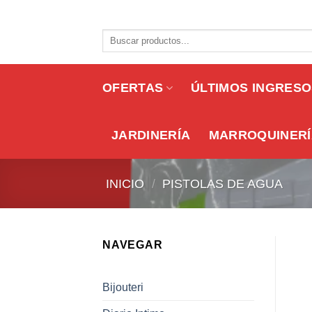
Skip
to
Buscar
content
por:
OFERTAS
ÚLTIMOS INGRES
JARDINERÍA
MARROQUINERÍ
INICIO
/
PISTOLAS DE AGUA
NAVEGAR
Bijouteri