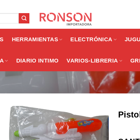
OS
HERRAMIENTAS
ELECTRÓNICA
JUG
A
DIARIO INTIMO
VARIOS-LIBRERIA
GR
Pisto
Añadir a