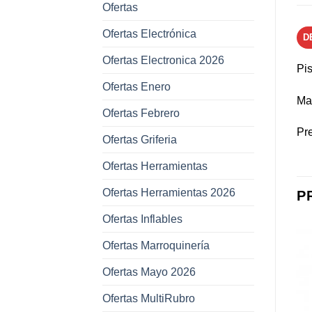
Ofertas
Ofertas Electrónica
D
Ofertas Electronica 2026
Pi
Ofertas Enero
Mat
Ofertas Febrero
Pr
Ofertas Griferia
Ofertas Herramientas
Ofertas Herramientas 2026
P
Ofertas Inflables
Ofertas Marroquinería
Ofertas Mayo 2026
Añadir a
Añadir a
favoritos
favoritos
Ofertas MultiRubro