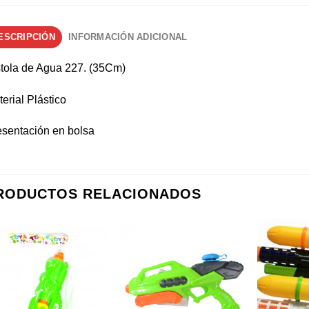
ESCRIPCIÓN
INFORMACIÓN ADICIONAL
stola de Agua 227. (35Cm)
erial Plástico
esentación en bolsa
RODUCTOS RELACIONADOS
Añadir a
Añadir a
favoritos
favoritos