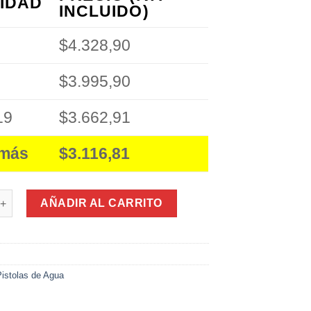
IDAD
INCLUIDO)
$4.328,90
$3.995,90
19
$3.662,91
 más
$3.116,81
e Agua 227. (35Cm) cantidad
AÑADIR AL CARRITO
Pistolas de Agua