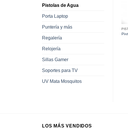
Pistolas de Agua
Porta Laptop
Puntería y más
PISTOLAS DE AGUA
PISTOLAS DE AGUA
PIS
Pistola de Agua 227*
Pistola de Agua 620 –
Pis
Regalería
(34Cm)
(28Cm)
(3
Relojería
Sillas Gamer
Soportes para TV
UV Mata Mosquitos
LOS MÁS VENDIDOS