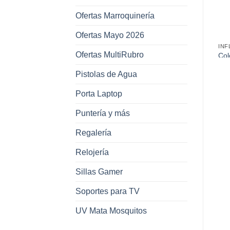
Ofertas Marroquinería
Ofertas Mayo 2026
INFLABLES
INFLABLES
INF
Ofertas MultiRubro
Bracitos Inflables 25×15 Cm
Pileta Inflable 3 Anillos
Col
en Caja
155Cm
Rin
Pistolas de Agua
Porta Laptop
Puntería y más
Regalería
Relojería
Sillas Gamer
Soportes para TV
UV Mata Mosquitos