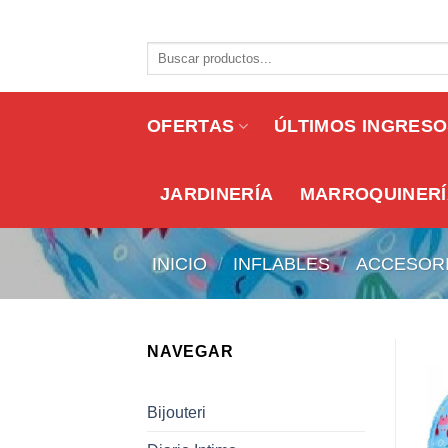
Skip
to
Buscar
content
por:
OFERTAS
ÚLTIMOS INGRES
JARDINERÍA
MARROQUINERÍ
INICIO
/
INFLABLES
/
ACCESORI
NAVEGAR
Bijouteri