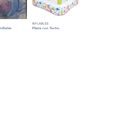
INFLABLES
Inflable
Pileta con Techo
 40Cmd
Estampada 143 x 143Cm