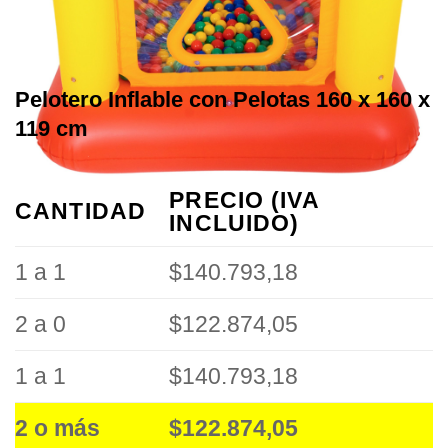
Pelotero Inflable con Pelotas 160 x 160 x
119 cm
PRECIO (IVA
CANTIDAD
INCLUIDO)
1 a 1
$140.793,18
2 a 0
$122.874,05
1 a 1
$140.793,18
2 o más
$122.874,05