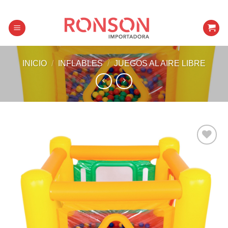
Skip
to
content
INICIO
/
INFLABLES
/
JUEGOS AL AIRE LIBRE
Añadir a
favoritos