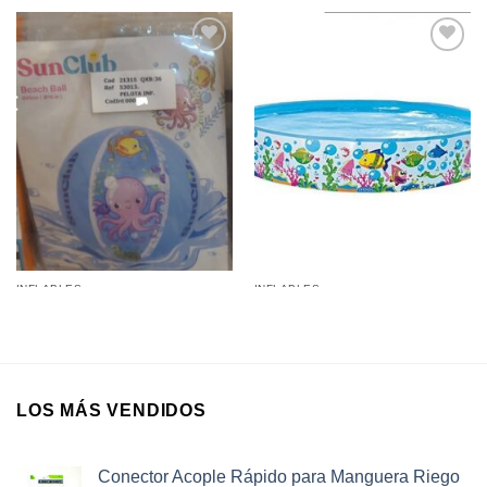
Añadir a
Añadir a
favoritos
favoritos
INFLABLES
INFLABLES
Pelota Mar Inflable Estampada
Pileta de Lona Rigida 1,5Mts X
40Cmd
25Cm
LOS MÁS VENDIDOS
Conector Acople Rápido para Manguera Riego